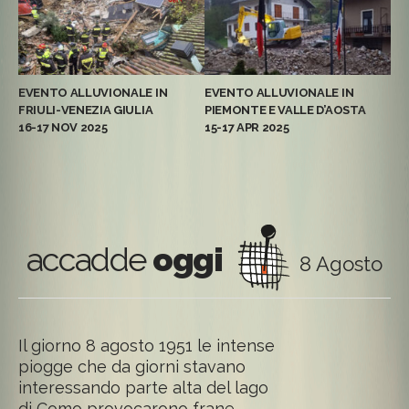
EVENTO ALLUVIONALE IN
EVENTO ALLUVIONALE IN
EV
FRIULI-VENEZIA GIULIA
PIEMONTE E VALLE D’AOSTA
EM
16-17 NOV 2025
15-17 APR 2025
13
accadde
oggi
8 Agosto
Il giorno 8 agosto 1951 le intense
piogge che da giorni stavano
interessando parte alta del lago
di Como provocarono frane,