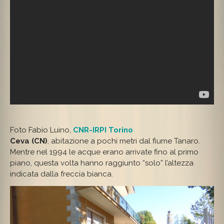
Foto Fabio Luino,
CNR-IRPI Torino
Ceva (CN)
, abitazione a pochi metri dal fiume Tanaro.
Mentre nel 1994 le acque erano arrivate fino al primo
piano, questa volta hanno raggiunto “solo” l’altezza
indicata dalla freccia bianca.