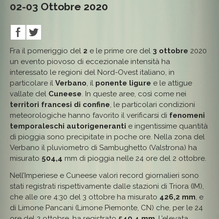
02-03 Ottobre 2020
Fra il pomeriggio del
2
e le prime ore del
3 ottobre
2020
un evento piovoso di eccezionale intensità ha
interessato le regioni del Nord-Ovest italiano, in
particolare il
Verbano
, il
ponente ligure
e le attigue
vallate del
Cuneese
. In queste aree, così come nei
territori francesi di confine
, le particolari condizioni
meteorologiche hanno favorito il verificarsi di
fenomeni
temporaleschi autorigeneranti
e ingentissime quantità
di pioggia sono precipitate in poche ore. Nella zona del
Verbano il pluviometro di Sambughetto (Valstrona) ha
misurato
504,4
mm di pioggia nelle 24 ore del 2 ottobre.
Nell’Imperiese e Cuneese valori record giornalieri sono
stati registrati rispettivamente dalle stazioni di Triora (IM),
che alle ore 4:30 del 3 ottobre ha misurato
426,2 mm
, e
di Limone Pancani (Limone Piemonte, CN) che, per le 24
ore del 2 ottobre, ha registrato
549,4 mm
. L’elevata