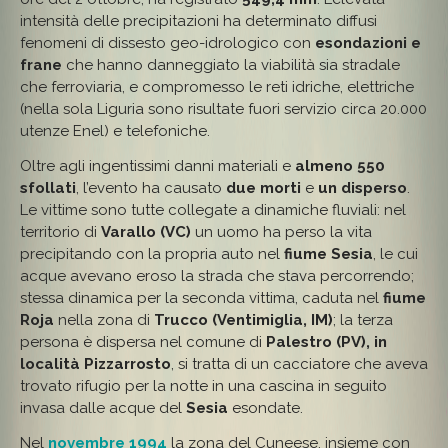
intensità delle precipitazioni ha determinato diffusi
fenomeni di dissesto geo-idrologico con
esondazioni e
frane
che hanno danneggiato la viabilità sia stradale
che ferroviaria, e compromesso le reti idriche, elettriche
(nella sola Liguria sono risultate fuori servizio circa 20.000
utenze Enel) e telefoniche.
Oltre agli ingentissimi danni materiali e
almeno 550
sfollati
, l’evento ha causato
due morti
e
un disperso
.
Le vittime sono tutte collegate a dinamiche fluviali: nel
territorio di
Varallo (VC)
un uomo ha perso la vita
precipitando con la propria auto nel
fiume Sesia
, le cui
acque avevano eroso la strada che stava percorrendo;
stessa dinamica per la seconda vittima, caduta nel
fiume
Roja
nella zona di
Trucco (Ventimiglia, IM)
; la terza
persona è dispersa nel comune di
Palestro (PV), in
località Pizzarrosto
, si tratta di un cacciatore che aveva
trovato rifugio per la notte in una cascina in seguito
invasa dalle acque del
Sesia
esondate.
Nel
novembre 1994
la zona del Cuneese, insieme con