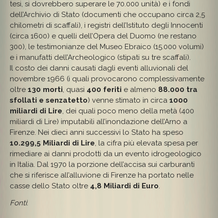
tesi, si dovrebbero superare le 70.000 unità) e i fondi
dell’Archivio di Stato (documenti che occupano circa 2,5
chilometri di scaffali), i registri dell’Istituto degli Innocenti
(circa 1600) e quelli dell’Opera del Duomo (ne restano
300), le testimonianze del Museo Ebraico (15.000 volumi)
e i manufatti dell’Archeologico (stipati su tre scaffali).
Il costo dei danni causati dagli eventi alluvionali del
novembre 1966 (i quali provocarono complessivamente
oltre
130 morti
, quasi
400 feriti
e almeno
88.000 tra
sfollati e senzatetto
) venne stimato in circa
1000
miliardi di Lire
, dei quali poco meno della metà (400
miliardi di Lire) imputabili all’inondazione dell’Arno a
Firenze. Nei dieci anni successivi lo Stato ha speso
10.299,5 Miliardi di Lire
, la cifra più elevata spesa per
rimediare ai danni prodotti da un evento idrogeologico
in Italia. Dal 1970 la porzione dell’accisa sui carburanti
che si riferisce all’alluvione di Firenze ha portato nelle
casse dello Stato oltre
4,8 Miliardi di Euro
.
Fonti
: