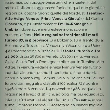
nazionale, con piogge persistenti che, iniziate fin dal
mese di ottobre, raggiunsero l’apice in quei due giorni. Le
regioni più colpite furono quelle del Nord-Est (
Trentino-
Alto Adige
,
Veneto
,
Friuli-Venezia Giulia
) e del Centro
(
Toscana
, e più limitatamente
Emilia-Romagna
e
Umbria
), dove avvennero estese inondazioni e
numerose frane.
Nelle regioni settentrionali i morti
furono 87, in 9 province
(6 a Bolzano, 26 a Trento, 26 a
Belluno, 2 a Treviso, 3 a Venezia, 5 a Vicenza, 14 a Udine,
4 a Pordenone e 1 a Brescia).
Gli sfollati furono oltre
42.000
, di cui 25.800 in Veneto, 15.800 in Friuli-Venezia
Giulia, 800 in Emilia-Romagna e oltre 400 in Trentino-Alto
Adige. In Pianura Padana e nella Pianura Veneta furono
inondati almeno 137 kmq di territorio, e furono riportati
danni in almeno 209 Comuni. Solo in Provincia di Belluno
furono danneggiati o distrutti 4300 edifici, 528 ponti e
1.346 strade. A Venezia, il 4 novembre 1966 l’acqua alta
raggiunse il livello di 194 cm, ad oggi mai più eguagliato.
I danni più rilevanti si ebbero tuttavia in
Toscana,
dove il
fiume Ombrone inondò il Grossetano causando migliaia