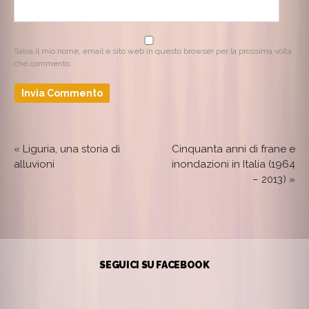
Salva il mio nome, email e sito web in questo browser per la prossima volta
che commento.
«
Liguria, una storia di
Cinquanta anni di frane e
alluvioni
inondazioni in Italia (1964
– 2013)
»
SEGUICI SU FACEBOOK