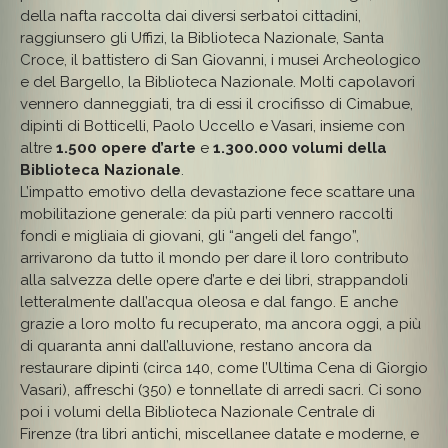
della nafta raccolta dai diversi serbatoi cittadini,
raggiunsero gli Uffizi, la Biblioteca Nazionale, Santa
Croce, il battistero di San Giovanni, i musei Archeologico
e del Bargello, la Biblioteca Nazionale. Molti capolavori
vennero danneggiati, tra di essi il crocifisso di Cimabue,
dipinti di Botticelli, Paolo Uccello e Vasari, insieme con
altre
1.500 opere d’arte
e
1.300.000 volumi della
Biblioteca Nazionale
.
L’impatto emotivo della devastazione fece scattare una
mobilitazione generale: da più parti vennero raccolti
fondi e migliaia di giovani, gli “angeli del fango”,
arrivarono da tutto il mondo per dare il loro contributo
alla salvezza delle opere d’arte e dei libri, strappandoli
letteralmente dall’acqua oleosa e dal fango. E anche
grazie a loro molto fu recuperato, ma ancora oggi, a più
di quaranta anni dall’alluvione, restano ancora da
restaurare dipinti (circa 140, come l’Ultima Cena di Giorgio
Vasari), affreschi (350) e tonnellate di arredi sacri. Ci sono
poi i volumi della Biblioteca Nazionale Centrale di
Firenze (tra libri antichi, miscellanee datate e moderne, e