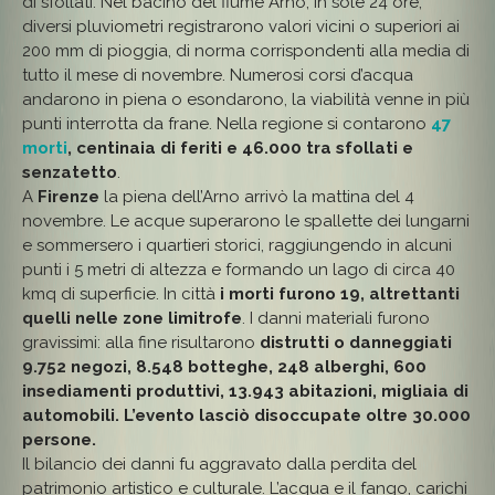
di sfollati. Nel bacino del fiume Arno, in sole 24 ore,
diversi pluviometri registrarono valori vicini o superiori ai
200 mm di pioggia, di norma corrispondenti alla media di
tutto il mese di novembre. Numerosi corsi d’acqua
andarono in piena o esondarono, la viabilità venne in più
punti interrotta da frane. Nella regione si contarono
47
morti
, centinaia di feriti e 46.000 tra sfollati e
senzatetto
.
A
Firenze
la piena dell’Arno arrivò la mattina del 4
novembre. Le acque superarono le spallette dei lungarni
e sommersero i quartieri storici, raggiungendo in alcuni
punti i 5 metri di altezza e formando un lago di circa 40
kmq di superficie. In città
i morti furono 19, altrettanti
quelli nelle zone limitrofe
. I danni materiali furono
gravissimi: alla fine risultarono
distrutti o danneggiati
9.752 negozi, 8.548 botteghe, 248 alberghi, 600
insediamenti produttivi, 13.943 abitazioni, migliaia di
automobili. L’evento lasciò disoccupate oltre 30.000
persone.
Il bilancio dei danni fu aggravato dalla perdita del
patrimonio artistico e culturale. L’acqua e il fango, carichi