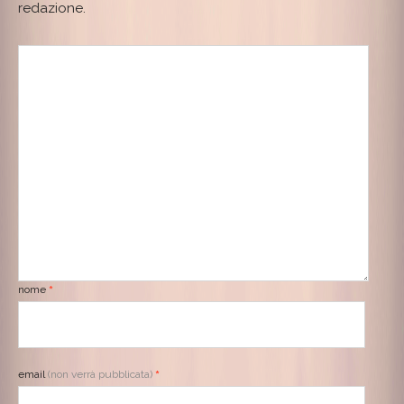
redazione.
nome
*
email
(non verrà pubblicata)
*