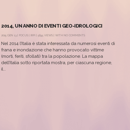
2014, UN ANNO DI EVENTI GEO-IDROLOGICI
2015 GEN 13 |
FOCUS
|
IRPI
| 5695 VIEWS | WITH
NO COMMENTS
Nel 2014 l’Italia è stata interessata da numerosi eventi di
frana e inondazione che hanno provocato vittime
(morti, feriti, sfollati) tra la popolazione. La mappa
dell’Italia sotto riportata mostra, per ciascuna regione,
il...