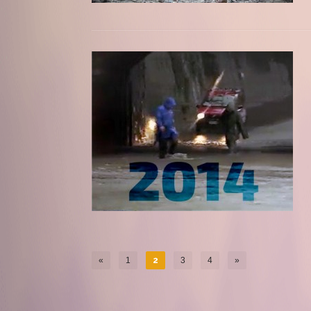
«
1
2
3
4
»