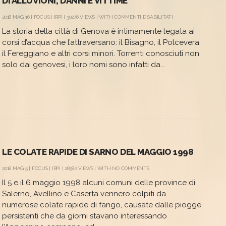
DI ALLUVIONI, DANNI E VITTIME
SU
2018 MAG 16 |
FOCUS
|
IRPI
| 30276 VIEWS | WITH
COMMENTI DISABILITATI
GENOVA
La storia della città di Genova è intimamente legata ai
E
I
corsi d’acqua che l’attraversano: il Bisagno, il Polcevera,
SUOI
il Fereggiano e altri corsi minori. Torrenti conosciuti non
TORRENTI:
UNA
solo dai genovesi, i loro nomi sono infatti da...
LUNGA
STORIA
DI
ALLUVIONI,
DANNI
E
VITTIME
LE COLATE RAPIDE DI SARNO DEL MAGGIO 1998
2018 MAG 5 |
FOCUS
|
IRPI
| 28582 VIEWS | WITH
NO COMMENTS
Il 5 e il 6 maggio 1998 alcuni comuni delle province di
Salerno, Avellino e Caserta vennero colpiti da
numerose colate rapide di fango, causate dalle piogge
persistenti che da giorni stavano interessando