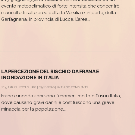
evento meteoclimatico di forte intensità che concentrò
i suoi effetti sulle aree dell’alta Versilia e, in parte, della
Garfagnana, in provincia di Lucca. L’area...
LA PERCEZIONE DEL RISCHIO DA FRANA E
INONDAZIONE IN ITALIA
2015 APR 27 |
FOCUS
|
IRPI
| 6752 VIEWS | WITH
NO COMMENTS
Frane e inondazioni sono fenomeni molto diffusi in Italia,
dove causano gravi danni e costituiscono una grave
minaccia per la popolazione...