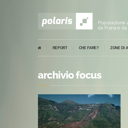
Popolazione a
da Frana e da 
REPORT
CHE FARE?
ZONE DI 
archivio focus