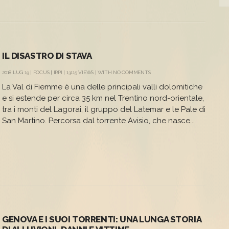
IL DISASTRO DI STAVA
2018 LUG 19 |
FOCUS
|
IRPI
| 13115 VIEWS | WITH
NO COMMENTS
La Val di Fiemme è una delle principali valli dolomitiche
e si estende per circa 35 km nel Trentino nord-orientale,
tra i monti del Lagorai, il gruppo del Latemar e le Pale di
San Martino. Percorsa dal torrente Avisio, che nasce...
GENOVA E I SUOI TORRENTI: UNA LUNGA STORIA