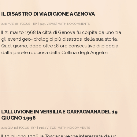
IL DISASTRO DI VIA DIGIONE A GENOVA
2016 MAR 18 |
FOCUS
|
IRPI
| 9091 VIEWS | WITH
NO COMMENTS
Il 21 marzo 1968 la città di Genova fu colpita da uno tra
gli eventi geo-idrologici più disastrosi della sua storia.
Quel giorno, dopo oltre 18 ore consecutive di pioggia,
dalla parete rocciosa della Collina degli Angeli si...
L’ALLUVIONE IN VERSILIA E GARFAGNANA DEL 19
GIUGNO 1996
2015 GIU 19 |
FOCUS
|
IRPI
| 13062 VIEWS | WITH
NO COMMENTS
Il 19 giugno 1996 la Toscana venne interessata da un