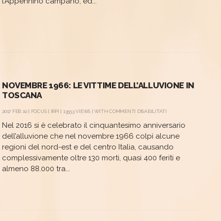
l’Appennino campano, ed...
NOVEMBRE 1966: LE VITTIME DELL’ALLUVIONE IN
TOSCANA
SU
2017 FEB 10 |
FOCUS
|
IRPI
| 13553 VIEWS | WITH
COMMENTI DISABILITATI
NOVEMBRE
Nel 2016 si è celebrato il cinquantesimo anniversario
1966:
LE
dell’alluvione che nel novembre 1966 colpì alcune
VITTIME
regioni del nord-est e del centro Italia, causando
DELL’ALLUVIONE
IN
complessivamente oltre 130 morti, quasi 400 feriti e
TOSCANA
almeno 88.000 tra...