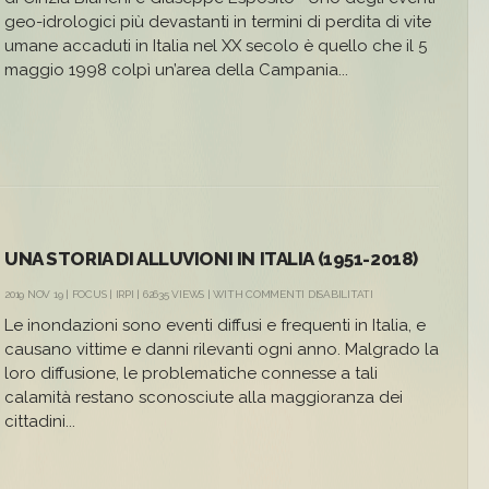
DELLE
geo-idrologici più devastanti in termini di perdita di vite
COLATE
umane accaduti in Italia nel XX secolo è quello che il 5
RAPIDE
DEL
maggio 1998 colpì un’area della Campania...
5
MAGGIO
1998
IN
CAMPANIA
UNA STORIA DI ALLUVIONI IN ITALIA (1951-2018)
SU
2019 NOV 19 |
FOCUS
|
IRPI
| 62635 VIEWS | WITH
COMMENTI DISABILITATI
UNA
Le inondazioni sono eventi diffusi e frequenti in Italia, e
STORIA
DI
causano vittime e danni rilevanti ogni anno. Malgrado la
ALLUVIONI
loro diffusione, le problematiche connesse a tali
IN
ITALIA
calamità restano sconosciute alla maggioranza dei
(1951-
cittadini...
2018)