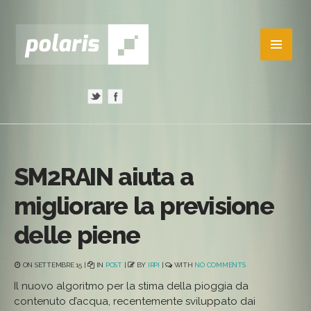
SM2RAIN aiuta a
migliorare la previsione
delle piene
ON SETTEMBRE 15 |
IN
POST
|
BY
IRPI
|
WITH
NO COMMENTS
Il nuovo algoritmo per la stima della pioggia da
contenuto d’acqua, recentemente sviluppato dai