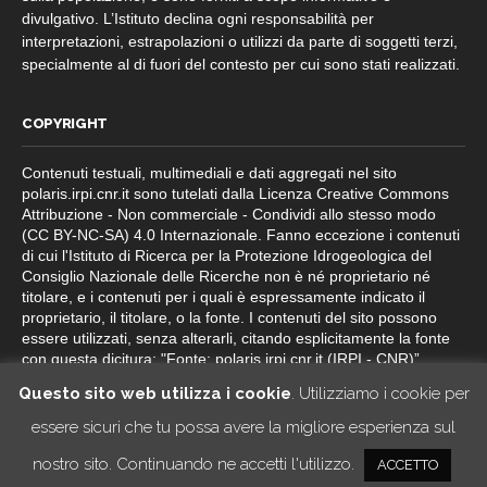
divulgativo. L’Istituto declina ogni responsabilità per
interpretazioni, estrapolazioni o utilizzi da parte di soggetti terzi,
specialmente al di fuori del contesto per cui sono stati realizzati.
COPYRIGHT
Contenuti testuali, multimediali e dati aggregati nel sito
polaris.irpi.cnr.it sono tutelati dalla Licenza Creative Commons
Attribuzione - Non commerciale - Condividi allo stesso modo
(CC BY-NC-SA) 4.0 Internazionale. Fanno eccezione i contenuti
di cui l'Istituto di Ricerca per la Protezione Idrogeologica del
Consiglio Nazionale delle Ricerche non è né proprietario né
titolare, e i contenuti per i quali è espressamente indicato il
proprietario, il titolare, o la fonte. I contenuti del sito possono
essere utilizzati, senza alterarli, citando esplicitamente la fonte
con questa dicitura: "Fonte: polaris.irpi.cnr.it (IRPI - CNR)”.
Questo sito web utilizza i cookie
. Utilizziamo i cookie per
essere sicuri che tu possa avere la migliore esperienza sul
nostro sito. Continuando ne accetti l'utilizzo.
ACCETTO
© 2014-2026 IRPI CNR
credits