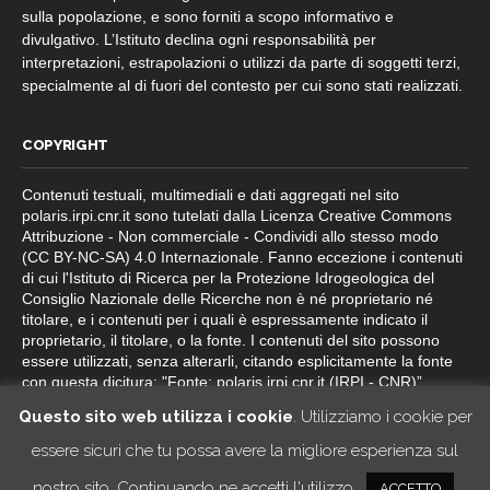
sulla popolazione, e sono forniti a scopo informativo e
divulgativo. L’Istituto declina ogni responsabilità per
interpretazioni, estrapolazioni o utilizzi da parte di soggetti terzi,
specialmente al di fuori del contesto per cui sono stati realizzati.
COPYRIGHT
Contenuti testuali, multimediali e dati aggregati nel sito
polaris.irpi.cnr.it sono tutelati dalla Licenza Creative Commons
Attribuzione - Non commerciale - Condividi allo stesso modo
(CC BY-NC-SA) 4.0 Internazionale. Fanno eccezione i contenuti
di cui l'Istituto di Ricerca per la Protezione Idrogeologica del
Consiglio Nazionale delle Ricerche non è né proprietario né
titolare, e i contenuti per i quali è espressamente indicato il
proprietario, il titolare, o la fonte. I contenuti del sito possono
essere utilizzati, senza alterarli, citando esplicitamente la fonte
con questa dicitura: "Fonte: polaris.irpi.cnr.it (IRPI - CNR)”.
Questo sito web utilizza i cookie
. Utilizziamo i cookie per
essere sicuri che tu possa avere la migliore esperienza sul
nostro sito. Continuando ne accetti l'utilizzo.
ACCETTO