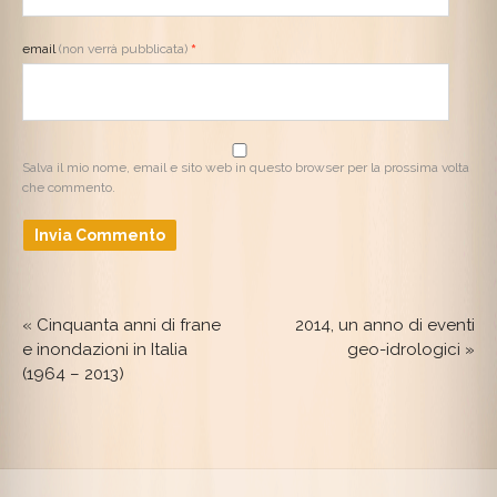
email
(non verrà pubblicata)
*
Salva il mio nome, email e sito web in questo browser per la prossima volta
che commento.
«
Cinquanta anni di frane
2014, un anno di eventi
e inondazioni in Italia
geo-idrologici
»
(1964 – 2013)