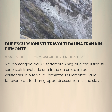
DUE ESCURSIONISTI TRAVOLTI DA UNA FRANA IN
PIEMONTE
SU
2023 SET 25 |
POST
|
IRPI
| 1185 VIEWS | WITH
COMMENTI DISABILITATI
DUE
Nel pomeriggio del 24 settembre 2023, due escursionisti
ESCURSIONISTI
TRAVOLTI
sono stati travolti da una frana da crollo in roccia
DA
verificatasi in alta valle Formazza, in Piemonte. I due
UNA
FRANA
facevano parte di un gruppo di escursionisti che stava...
IN
PIEMONTE