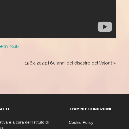
nnino.it/
1963-2023: i 60 anni del disastro del Vajont
»
ATTI
TERMINI E CONDIZIONI
ativa è a cura dell'Istituto di
Cookie Policy
ca