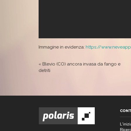
Immagine in evidenza:
https://www.neveappe
«
Blevio (CO) ancora invasa da fango e
detriti
CONT
L'inizi
Ricer