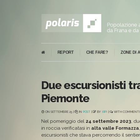
Popolazione a
da Frana e da 
REPORT
CHE FARE?
ZONE DI 
Due escursionisti tr
Piemonte
ON SETTEMBRE 25 |
IN
POST
|
BY
IRPI
|
WITH
COMMENTI 
Nel pomeriggio del
24 settembre 2023
, du
in roccia verificatasi in
alta valle Formazza
escursionisti che stava percorrendo il sentie