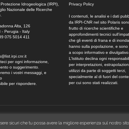
 Protezione Idrogeologica (IRPI),
Privacy Policy
glio Nazionale delle Ricerche
.
I contenuti, le analisi e i dati pubb
da IRPI-CNR nel sito Polaris son
adonna Alta, 126
frutto di ricerche scientifiche e
- Perugia - Italy
approfondimenti tecnici sull’impa
+39 075 5014 411
che gli eventi di frana e di inond
hanno sulla popolazione, e sono f
a scopo informativo e divulgativo
@list.irpi.cnr.it
L’Istituto declina ogni responsabil
teci per ogni informazione,
per interpretazioni, estrapolazion
nto o suggerimento.
utilizzi da parte di soggetti terzi,
remo i vostri messaggi, e
specialmente al di fuori del conte
o
per cui sono stati realizzati.
sibile per rispondere.
ssere sicuri che tu possa avere la migliore esperienza sul nostro sito