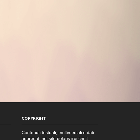
COPYRIGHT
Contenuti testuali, multimediali e dati
aggregati nel sito polaris.irpi.cnr.it