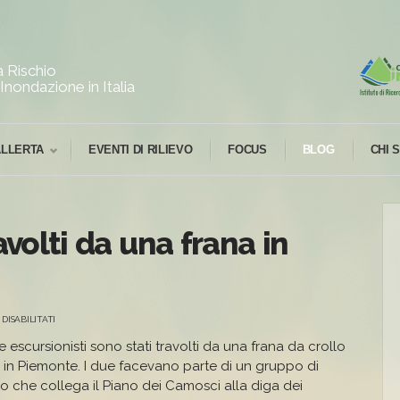
 Rischio
Inondazione in Italia
ALLERTA
EVENTI DI RILIEVO
FOCUS
BLOG
CHI 
avolti da una frana in
SU
DISABILITATI
DUE
ESCURSIONISTI
e escursionisti sono stati travolti da una frana da crollo
TRAVOLTI
, in Piemonte. I due facevano parte di un gruppo di
DA
UNA
ro che collega il Piano dei Camosci alla diga dei
FRANA
IN