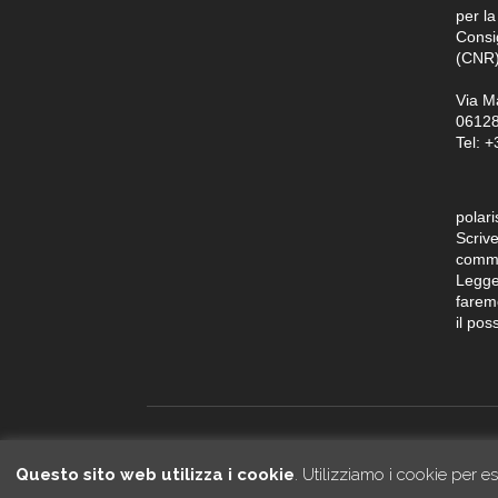
per la
Consi
(CNR)
Via M
06128 
Tel: 
polaris
Scrive
comme
Legge
farem
il pos
© 2014-2026 IRPI CNR
Questo sito web utilizza i cookie
. Utilizziamo i cookie per e