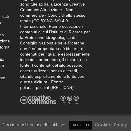
sono tutelati dalla Licenza Creative
Commons Attribuzione - Non
commerciale - Condividi allo stesso
licati
modo (CC BY-NC-SA) 4.0
o
Internazionale. Fanno eccezione i
contenuti di cui l'Istituto di Ricerca per
tto
la Protezione Idrogeologica del
azione
Consiglio Nazionale delle Ricerche
orniti
non è né proprietario né titolare, e i
.
contenuti per i quali è espressamente
ità
indicato il proprietario, il titolare, o la
fonte. I contenuti del sito possono
i o
essere utilizzati, senza alterarli,
citando esplicitamente la fonte con
sto
questa dicitura: "Fonte:
polaris.irpi.cnr.it (IRPI - CNR)”.
credits
. Continuando ne accetti l'utilizzo.
Cookies Policy
ACCETTO