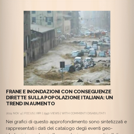
DETRITICHE
IN
CADORE
FRANE E INONDAZIONI CON CONSEGUENZE
DIRETTE SULLA POPOLAZIONE ITALIANA: UN
TREND IN AUMENTO
SU
2024 NOV 4 |
FOCUS
|
IRPI
| 2990 VIEWS | WITH
COMMENTI DISABILITATI
FRANE
Nei grafici di questo approfondimento sono sintetizzati e
E
INONDAZIONI
rappresentati i dati del catalogo degli eventi geo-
CON