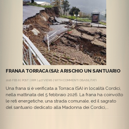
FRANA A TORRACA (SA): A RISCHIO UN SANTUARIO
SU
2026 FEB 8 |
POST
|
IRPI
| 427 VIEWS | WITH
COMMENTI DISABILITATI
FRANA
Una frana si è verificata a Torraca (SA) in località Cordici,
A
TORRACA
nella mattinata del 5 febbraio 2026. La frana ha coinvolto
(SA):
le reti energetiche, una strada comunale, ed il sagrato
A
RISCHIO
del santuario dedicato alla Madonna dei Cordici,...
UN
SANTUARIO