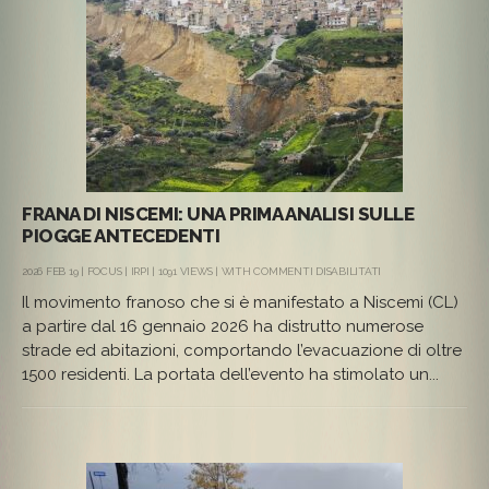
FRANA DI NISCEMI: UNA PRIMA ANALISI SULLE
PIOGGE ANTECEDENTI
SU
2026 FEB 19 |
FOCUS
|
IRPI
| 1091 VIEWS | WITH
COMMENTI DISABILITATI
FRANA
Il movimento franoso che si è manifestato a Niscemi (CL)
DI
NISCEMI:
a partire dal 16 gennaio 2026 ha distrutto numerose
UNA
strade ed abitazioni, comportando l’evacuazione di oltre
PRIMA
ANALISI
1500 residenti. La portata dell’evento ha stimolato un...
SULLE
PIOGGE
ANTECEDENTI