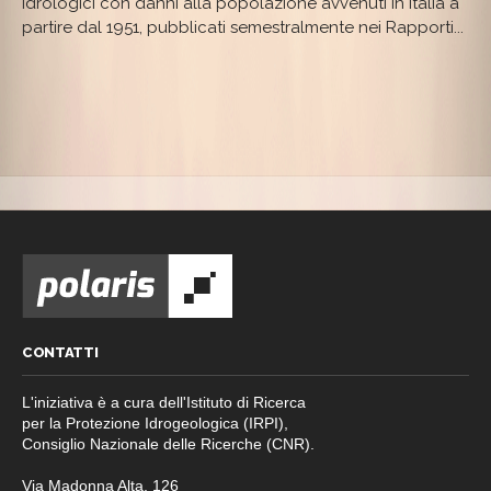
idrologici con danni alla popolazione avvenuti in Italia a
CONSEGUENZE
DIRETTE
partire dal 1951, pubblicati semestralmente nei Rapporti...
SULLA
POPOLAZIONE
ITALIANA:
UN
TREND
IN
AUMENTO
CONTATTI
L'iniziativa è a cura dell'Istituto di Ricerca
per la Protezione Idrogeologica (IRPI),
Consiglio Nazionale delle Ricerche (CNR).
Via Madonna Alta, 126