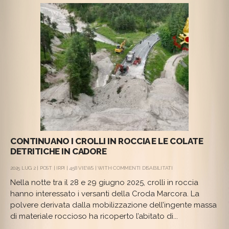
CONTINUANO I CROLLI IN ROCCIA E LE COLATE
DETRITICHE IN CADORE
SU
2025 LUG 2 |
POST
|
IRPI
| 458 VIEWS | WITH
COMMENTI DISABILITATI
CONTINUANO
Nella notte tra il 28 e 29 giugno 2025, crolli in roccia
I
CROLLI
hanno interessato i versanti della Croda Marcora. La
IN
polvere derivata dalla mobilizzazione dell’ingente massa
ROCCIA
E
di materiale roccioso ha ricoperto l’abitato di...
LE
COLATE