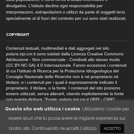
divulgativo. L’Istituto declina ogni responsabilità per
interpretazioni, estrapolazioni o utilizzi da parte di soggetti terzi,
specialmente al di fuori del contesto per cui sono stati realizzati.
COPYRIGHT
Contenuti testuali, multimediali e dati aggregati nel sito
polaris.irpi.cnr.it sono tutelati dalla Licenza Creative Commons
Attribuzione - Non commerciale - Condividi allo stesso modo
(CC BY-NC-SA) 4.0 Internazionale. Fanno eccezione i contenuti
di cui l'Istituto di Ricerca per la Protezione Idrogeologica del
Consiglio Nazionale delle Ricerche non è né proprietario né
titolare, e i contenuti per i quali è espressamente indicato il
proprietario, il titolare, o la fonte. I contenuti del sito possono
essere utilizzati, senza alterarli, citando esplicitamente la fonte
con questa dicitura: "Fonte: polaris.irpi.cnr.it (IRPI - CNR)”.
Questo sito web utilizza i cookie
. Utilizziamo i cookie per
essere sicuri che tu possa avere la migliore esperienza sul
nostro sito. Continuando ne accetti l'utilizzo.
ACCETTO
© 2014-2026 IRPI CNR
credits