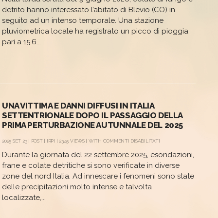
SI
detrito hanno interessato l’abitato di Blevio (CO) in
ALLUNGA
seguito ad un intenso temporale. Una stazione
LA
SEQUENZA
pluviometrica locale ha registrato un picco di pioggia
DI
pari a 15.6...
COLATE
UNA VITTIMA E DANNI DIFFUSI IN ITALIA
SETTENTRIONALE DOPO IL PASSAGGIO DELLA
PRIMA PERTURBAZIONE AUTUNNALE DEL 2025
SU
2025 SET 23 |
POST
|
IRPI
| 2345 VIEWS | WITH
COMMENTI DISABILITATI
UNA
Durante la giornata del 22 settembre 2025, esondazioni,
VITTIMA
E
frane e colate detritiche si sono verificate in diverse
DANNI
zone del nord Italia. Ad innescare i fenomeni sono state
DIFFUSI
IN
delle precipitazioni molto intense e talvolta
ITALIA
localizzate,...
SETTENTRIONALE
DOPO
IL