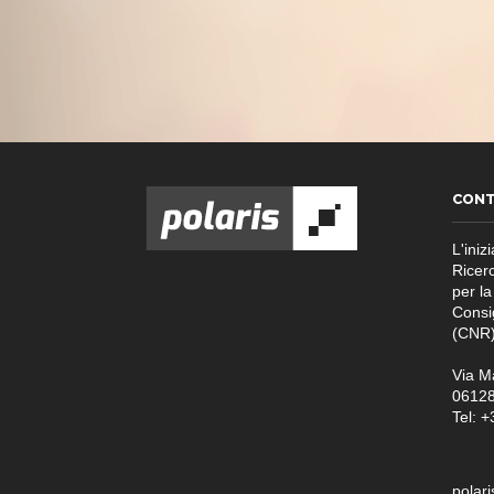
CONT
L'inizi
Ricer
per la
Consi
(CNR)
Via M
06128 
Tel: 
polaris