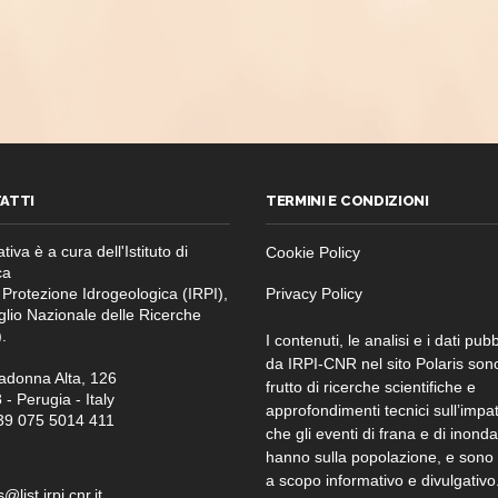
PASSAGGIO
DELLA
PRIMA
PERTURBAZIONE
AUTUNNALE
DEL
2025
ATTI
TERMINI E CONDIZIONI
ativa è a cura dell'Istituto di
Cookie Policy
ca
 Protezione Idrogeologica (IRPI),
Privacy Policy
glio Nazionale delle Ricerche
.
I contenuti, le analisi e i dati pubb
da IRPI-CNR nel sito Polaris son
adonna Alta, 126
frutto di ricerche scientifiche e
- Perugia - Italy
approfondimenti tecnici sull’impa
+39 075 5014 411
che gli eventi di frana e di inond
hanno sulla popolazione, e sono f
a scopo informativo e divulgativo
@list.irpi.cnr.it