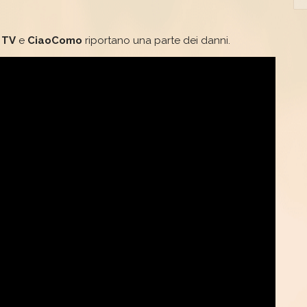
 TV
e
CiaoComo
riportano una parte dei danni.