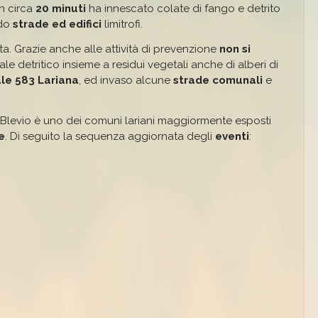
n circa
20 minuti
ha innescato colate di fango e detrito
ndo
strade ed edifici
limitrofi.
ita. Grazie anche alle attività di prevenzione
non si
iale detritico insieme a residui vegetali anche di alberi di
ale 583 Lariana
, ed invaso alcune
strade comunali
e
Blevio è uno dei comuni lariani maggiormente esposti
e
. Di seguito la sequenza aggiornata degli
eventi
: