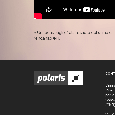
«
Un focus sugli effetti al suolo del sisma di
Mindanao (PH)
CONT
L'inizi
Ricer
per la
Consi
(CNR)
Via M