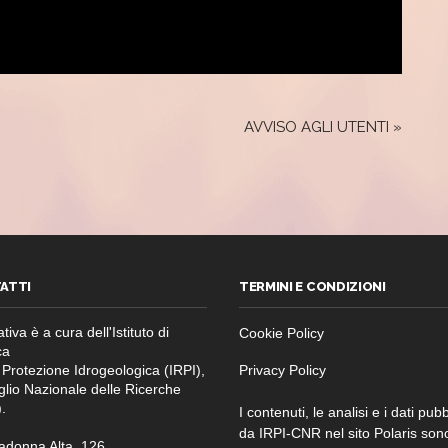
AVVISO AGLI UTENTI
»
ATTI
TERMINI E CONDIZIONI
ativa è a cura dell'Istituto di
Cookie Policy
ca
 Protezione Idrogeologica (IRPI),
Privacy Policy
glio Nazionale delle Ricerche
.
I contenuti, le analisi e i dati pubb
da IRPI-CNR nel sito Polaris son
adonna Alta, 126