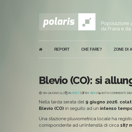
Popolazione a
da Frana e da 
REPORT
CHE FARE?
ZONE DI 
Blevio (CO): si allu
ON GIUGNO 11 |
IN
POST
|
BY
IRPI
|
WITH
COMMENTI DISA
Nella tarda serata del
9 giugno 2026
,
colat
Blevio (CO)
in seguito ad un
intenso temp
Una stazione pluviometrica locale ha regist
corrispondente ad un’intensità di circa
187 