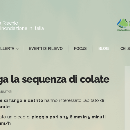
 Rischio
Inondazione in Italia
ALLERTA
EVENTI DI RILIEVO
FOCUS
BLOG
CHI 
nga la sequenza di colate
SU
BILITATI
BLEVIO
(CO):
e di fango e detrito
hanno interessato l’abitato di
SI
orale
.
ALLUNGA
LA
SEQUENZA
rato un picco di
pioggia pari a 15.6 mm in 5 minuti
,
DI
COLATE
mm/h
.