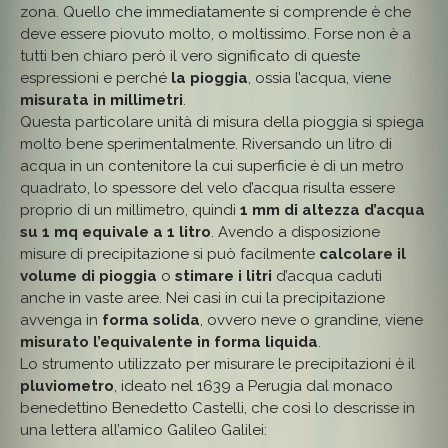
zona. Quello che immediatamente si comprende è che
deve essere piovuto molto, o moltissimo. Forse non è a
tutti ben chiaro però il vero significato di queste
espressioni e perché
la pioggia
, ossia l’acqua, viene
misurata in millimetri
.
Questa particolare unità di misura della pioggia si spiega
molto bene sperimentalmente. Riversando un litro di
acqua in un contenitore la cui superficie è di un metro
quadrato, lo spessore del velo d’acqua risulta essere
proprio di un millimetro, quindi
1 mm di altezza d’acqua
su 1 mq equivale a 1 litro
. Avendo a disposizione
misure di precipitazione si può facilmente
calcolare il
volume di pioggia
o
stimare i litri
d’acqua caduti
anche in vaste aree. Nei casi in cui la precipitazione
avvenga in
forma solida
, ovvero neve o grandine, viene
misurato l’equivalente in forma liquida
.
Lo strumento utilizzato per misurare le precipitazioni è il
pluviometro
, ideato nel 1639 a Perugia dal monaco
benedettino Benedetto Castelli, che così lo descrisse in
una lettera all’amico Galileo Galilei: