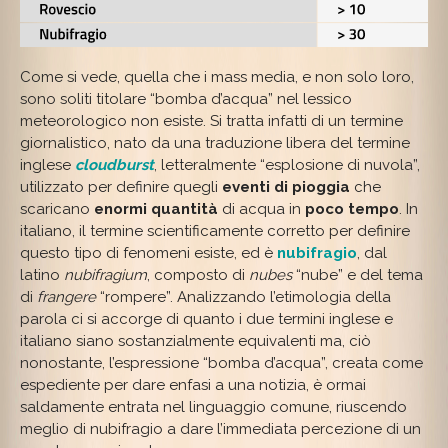
Come si vede, quella che i mass media, e non solo loro,
sono soliti titolare “bomba d’acqua” nel lessico
meteorologico non esiste. Si tratta infatti di un termine
giornalistico, nato da una traduzione libera del termine
inglese
cloudburst
, letteralmente “esplosione di nuvola”,
utilizzato per definire quegli
eventi di pioggia
che
scaricano
enormi quantità
di acqua in
poco tempo
. In
italiano, il termine scientificamente corretto per definire
questo tipo di fenomeni esiste, ed è
nubifragio
, dal
latino
nubifragium
, composto di
nubes
“nube” e del tema
di
frangere
“rompere”. Analizzando l’etimologia della
parola ci si accorge di quanto i due termini inglese e
italiano siano sostanzialmente equivalenti ma, ciò
nonostante, l’espressione “bomba d’acqua”, creata come
espediente per dare enfasi a una notizia, è ormai
saldamente entrata nel linguaggio comune, riuscendo
meglio di nubifragio a dare l’immediata percezione di un