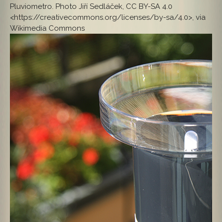
Pluviometro. Photo Jiří Sedláček, CC BY-SA 4.0
<https://creativecommons.org/licenses/by-sa/4.0>, via
Wikimedia Commons