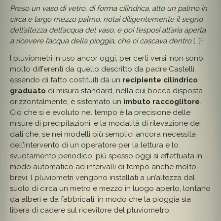
Preso un vaso di vetro, di forma cilindrica, alto un palmo in
circa e largo mezzo palmo, notai diligentemente il segno
dell’altezza dell’acqua del vaso, e poi l’esposi all’aria aperta
a ricevere l’acqua della pioggia, che ci cascava dentro
[…]¹
I pluviometri in uso ancor oggi, per certi versi, non sono
molto differenti da quello descritto da padre Castelli,
essendo di fatto costituiti da un
recipiente cilindrico
graduato
di misura standard, nella cui bocca disposta
orizzontalmente, è sistemato un
imbuto raccoglitore
.
Ciò che si è evoluto nel tempo è la precisione delle
misure di precipitazioni, e la modalità di rilevazione dei
dati che, se nei modelli più semplici ancora necessita
dell’intervento di un operatore per la lettura e lo
svuotamento periodico, più spesso oggi si effettuata in
modo automatico ad intervalli di tempo anche molto
brevi. l pluviometri vengono installati a un’altezza dal
suolo di circa un metro e mezzo in luogo aperto, lontano
da alberi e da fabbricati, in modo che la pioggia sia
libera di cadere sul ricevitore del pluviometro.