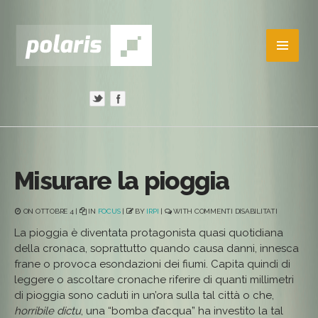
Misurare la pioggia
SU
ON OTTOBRE 4 |
IN
FOCUS
|
BY
IRPI
|
WITH
COMMENTI DISABILITATI
MISURARE
LA
La pioggia è diventata protagonista quasi quotidiana
PIOGGIA
della cronaca, soprattutto quando causa danni, innesca
frane o provoca esondazioni dei fiumi. Capita quindi di
leggere o ascoltare cronache riferire di quanti millimetri
di pioggia sono caduti in un’ora sulla tal città o che,
horribile dictu
, una “bomba d’acqua” ha investito la tal