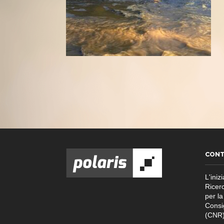
CONT
L'inizi
Ricer
per la
Consi
(CNR)