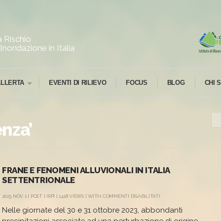
 Rischio
Inondazione in Italia
ALLERTA
EVENTI DI RILIEVO
FOCUS
BLOG
CHI 
nza’
FRANE E FENOMENI ALLUVIONALI IN ITALIA
SETTENTRIONALE
SU
2023 NOV 1 |
POST
|
IRPI
| 1418 VIEWS | WITH
COMMENTI DISABILITATI
FRANE
Nelle giornate del 30 e 31 ottobre 2023, abbondanti
E
FENOMENI