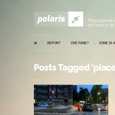
Popolazione a
da Frana e da 
REPORT
CHE FARE?
ZONE DI 
Posts Tagged ‘piace