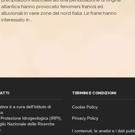
precipitazioni associate ad una perturbazione di origine
ALLUVIONALI
atlantica hanno provocato fenomeni franosi ed
IN
ITALIA
alluvionali in varie zone del nord Italia. Le frane hanno
SETTENTRIONALE
interessato in...
ATTI
TERMINI E CONDIZIONI
ativa è a cura dell'Istituto di
Cookie Policy
ca
 Protezione Idrogeologica (IRPI),
Privacy Policy
glio Nazionale delle Ricerche
.
I contenuti, le analisi e i dati pubb