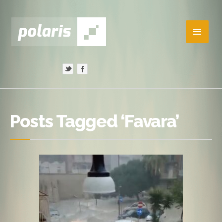
Posts Tagged ‘Favara’