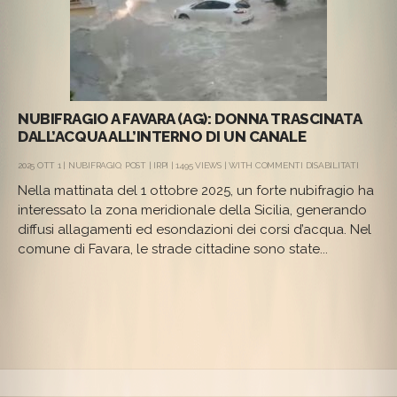
NUBIFRAGIO A FAVARA (AG): DONNA TRASCINATA
DALL’ACQUA ALL’INTERNO DI UN CANALE
SU
2025 OTT 1 |
NUBIFRAGIO
,
POST
|
IRPI
| 1495 VIEWS | WITH
COMMENTI DISABILITATI
NUBIFRA
Nella mattinata del 1 ottobre 2025, un forte nubifragio ha
A
FAVARA
interessato la zona meridionale della Sicilia, generando
(AG):
diffusi allagamenti ed esondazioni dei corsi d’acqua. Nel
DONNA
TRASCIN
comune di Favara, le strade cittadine sono state...
DALL’AC
ALL’INT
DI
UN
CANALE