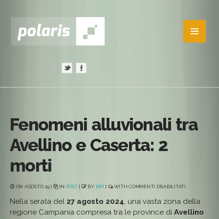
Fenomeni alluvionali tra
Avellino e Caserta: 2
morti
SU
ON AGOSTO 29 |
IN
POST
|
BY
IRPI
|
WITH
COMMENTI DISABILITATI
FENOMENI
ALLUVIONALI
Nella serata del
27 agosto 2024
, una vasta zona della
TRA
regione Campania compresa tra le province di
Avellino
AVELLINO
E