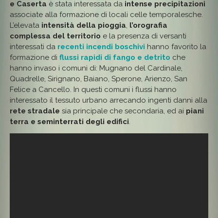
e Caserta
è stata interessata da
intense precipitazioni
CASERTA:
2
associate alla formazione di locali celle temporalesche.
MORTI
L’elevata
intensità della pioggia
,
l’orografia
complessa del territorio
e la presenza di versanti
interessati da
recenti incendi boschivi
hanno favorito la
formazione di
flussi rapidi di fango e detrito
che
hanno invaso i comuni di: Mugnano del Cardinale,
Quadrelle, Sirignano, Baiano, Sperone, Arienzo, San
Felice a Cancello. In questi comuni i flussi hanno
interessato il tessuto urbano arrecando ingenti danni alla
rete stradale
sia principale che secondaria, ed ai
piani
terra e seminterrati degli edifici
.