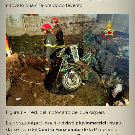
ritrovato qualche ora dopo l’evento.
Figura 1 – I resti del motocarro dei due dispersi.
Elaborazioni preliminari dei
dati pluviometrici
misurati
dai sensori del
Centro Funzionale
della Protezione