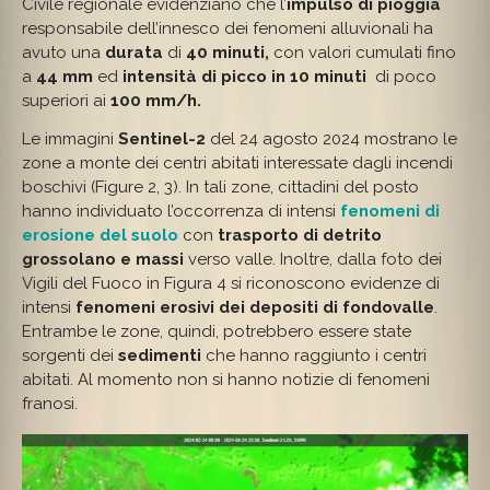
Civile regionale evidenziano che l’
impulso di pioggia
responsabile dell’innesco dei fenomeni alluvionali ha
avuto una
durata
di
40 minuti,
con valori cumulati fino
a
44 mm
ed
intensità di picco
in 10 minuti
di poco
superiori ai
100 mm/h.
Le immagini
Sentinel-2
del 24 agosto 2024 mostrano le
zone a monte dei centri abitati interessate dagli incendi
boschivi (Figure 2, 3). In tali zone, cittadini del posto
hanno individuato l’occorrenza di intensi
fenomeni di
erosione del suolo
con
trasporto di detrito
grossolano
e massi
verso valle. Inoltre, dalla foto dei
Vigili del Fuoco in Figura 4 si riconoscono evidenze di
intensi
fenomeni erosivi dei depositi di fondovalle
.
Entrambe le zone, quindi, potrebbero essere state
sorgenti dei
sedimenti
che hanno raggiunto i centri
abitati. Al momento non si hanno notizie di fenomeni
franosi.