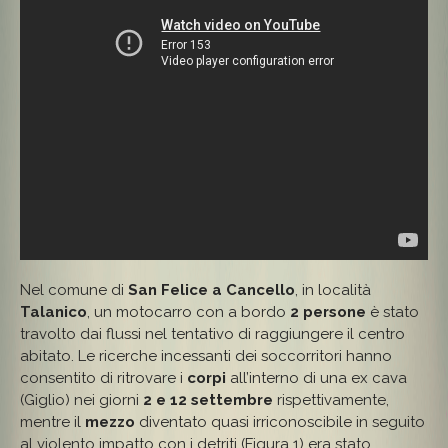
Nel comune di
San Felice a Cancello
, in località
Talanico
, un motocarro con a bordo
2 persone
è stato
travolto dai flussi nel tentativo di raggiungere il centro
abitato. Le ricerche incessanti dei soccorritori hanno
consentito di ritrovare i
corpi
all’interno di una ex cava
(Giglio) nei giorni
2 e 12 settembre
rispettivamente,
mentre il
mezzo
diventato quasi irriconoscibile in seguito
al violento impatto con i detriti (Figura 1) era stato