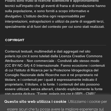
Polaris sono frutto di ricerche scientifiche e approfondimenti
tecnici sull’impatto che gli eventi di frana e di inondazione hanno
sulla popolazione, e sono forniti a scopo informativo e
divulgativo. L’Istituto declina ogni responsabilità per
interpretazioni, estrapolazioni o utilizzi da parte di soggetti terzi,
specialmente al di fuori del contesto per cui sono stati realizzati.
COPYRIGHT
Contenuti testuali, multimediali e dati aggregati nel sito
polaris.irpi.cnr.it sono tutelati dalla Licenza Creative Commons
Attribuzione - Non commerciale - Condividi allo stesso modo
(CC BY-NC-SA) 4.0 Internazionale. Fanno eccezione i contenuti
di cui l'Istituto di Ricerca per la Protezione Idrogeologica del
Consiglio Nazionale delle Ricerche non è né proprietario né
titolare, e i contenuti per i quali è espressamente indicato il
proprietario, il titolare, o la fonte. I contenuti del sito possono
essere utilizzati, senza alterarli, citando esplicitamente la fonte
con questa dicitura: "Fonte: polaris.irpi.cnr.it (IRPI - CNR)”.
Questo sito web utilizza i cookie
. Utilizziamo i cookie per
essere sicuri che tu possa avere la migliore esperienza sul