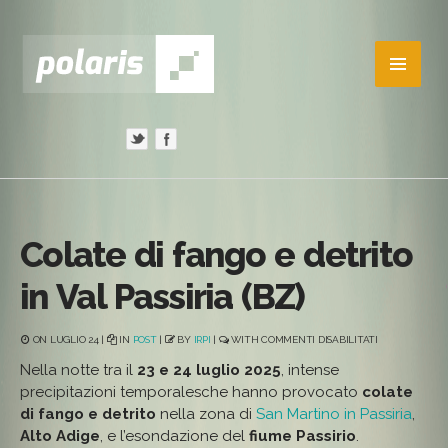
Colate di fango e detrito
in Val Passiria (BZ)
SU
ON LUGLIO 24 |
IN
POST
|
BY
IRPI
|
WITH
COMMENTI DISABILITATI
COLATE
DI
Nella notte tra il
23 e 24 luglio 2025
, intense
FANGO
precipitazioni temporalesche hanno provocato
colate
E
DETRITO
di fango e detrito
nella zona di
San Martino in Passiria
,
IN
VAL
Alto Adige
, e l’esondazione del
fiume Passirio
.
PASSIRIA