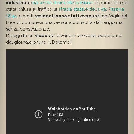
industriali
,
ma senza danni alle persone
. In particolare, è
stata chiusa al traffico la
strada statale della Val Passiria
SS44
, e molti
residenti sono stati evacuati
dai Vigili del
Fuoco, compresa una persona coinvolta dal fango ma
senza conseguenze.
Di seguito un
video
della zona interessata, pubblicato
dal giornale online “Il Dolomiti”.