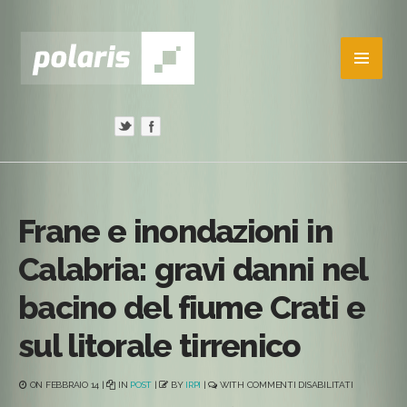
Frane e inondazioni in
Calabria: gravi danni nel
bacino del fiume Crati e
sul litorale tirrenico
SU
ON FEBBRAIO 14 |
IN
POST
|
BY
IRPI
|
WITH
COMMENTI DISABILITATI
FRANE