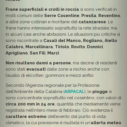
Frane superficiali e crolli in roccia
si sono verificati in
molti comuni delle
Serre Cosentine
,
Presila
,
Reventino
,
e altre zone collinari e montane del
catanzarese
. Le
frane hanno interessato soprattutto la rete stradale, ma
in alcuni casi anche abitazioni. Le situazioni più critiche si
sono riscontrate a
Casali del Manco, Rogliano, Aiello
Calabro, Marcellinara
,
Tiriolo
,
Rovito
,
Donnici
,
Aprigliano
,
San Fili
,
Marzi
.
Non risultano danni a persone
, ma decine di residenti
sono stati
evacuati
dalle zone a rischio anche con
l’ausilio di elicotteri, gommoni e mezzi anfibi.
Secondo l’Agenzia regionale per la Protezione
dell’Ambiente della Calabria (
ARPACAL
), le
piogge
si
sono concentrate soprattutto nel cosentino, con valori di
circa 200 mm in 24 ore
, quantità che mediamente viene
registrata nell’intero mese di febbraio. Ciò evidenzia il
carattere estremo
dell’evento dal punto di vista
climatico, la cui previsione è risultata in un’
allerta meteo