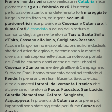
E
Frane e inondazioni
si sono verificate in
Calabria
, nelle
INONDAZION
giornate del
13 e 14 febbraio 2026
. Un’intensa
IN
CALABRIA:
perturbazione atlantica ha determinato forti
mareggiate
GRAVI
DANNI
lungo la costa tirrenica, ed ingenti
accumuli
NEL
pluviometrici
nelle province di
Cosenza
e
Catanzaro
. Il
BACINO
DEL
fiume Crati
è esondato
a causa della rottura e
FIUME
CRATI
sormonto degli argini nei territori di
Tarsia
,
Santa Sofia
E
d’Epiro
,
Cassano allo Ionio, Corigliano-Rossano
.
SUL
LITORALE
Acqua e fango hanno invaso abitazioni, edifici industriali,
TIRRENICO
strade ed aziende agricole, determinando la morte di
diversi animali sorpresi nelle stalle. La notevole portata
del Crati ha causato danni anche nei tratti urbani di
Cosenza e Zumpano
, mentre gli affluenti Campagnano,
Surdo ed Emoli hanno provocato danni nel territorio di
Rende
. In piena anche i fiumi Busento, Savuto e Lao,
oltre a numerosi
torrenti del versante tirrenico
che
attraversano i territori di
Paola, Fuscaldo, San Lucido,
Guardia Piemontese, Cetraro, Sangineto,
Acquappesa
. In provincia di
Catanzaro
, la piene più
importanti sono state registrate per i fiume
Corace
ed
Amato
.