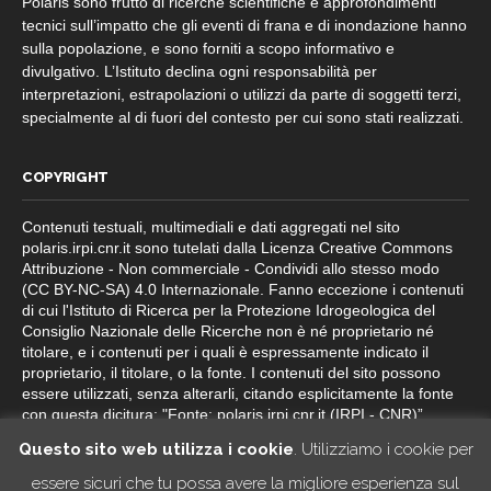
Polaris sono frutto di ricerche scientifiche e approfondimenti
tecnici sull’impatto che gli eventi di frana e di inondazione hanno
sulla popolazione, e sono forniti a scopo informativo e
divulgativo. L’Istituto declina ogni responsabilità per
interpretazioni, estrapolazioni o utilizzi da parte di soggetti terzi,
specialmente al di fuori del contesto per cui sono stati realizzati.
COPYRIGHT
Contenuti testuali, multimediali e dati aggregati nel sito
polaris.irpi.cnr.it sono tutelati dalla Licenza Creative Commons
Attribuzione - Non commerciale - Condividi allo stesso modo
(CC BY-NC-SA) 4.0 Internazionale. Fanno eccezione i contenuti
di cui l'Istituto di Ricerca per la Protezione Idrogeologica del
Consiglio Nazionale delle Ricerche non è né proprietario né
titolare, e i contenuti per i quali è espressamente indicato il
proprietario, il titolare, o la fonte. I contenuti del sito possono
essere utilizzati, senza alterarli, citando esplicitamente la fonte
con questa dicitura: "Fonte: polaris.irpi.cnr.it (IRPI - CNR)”.
Questo sito web utilizza i cookie
. Utilizziamo i cookie per
essere sicuri che tu possa avere la migliore esperienza sul